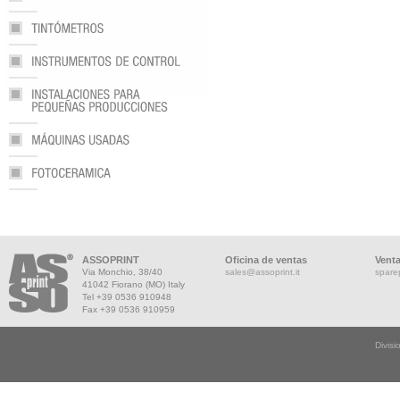
ASSOPRINT
Oficina de ventas
Vent
Via Monchio, 38/40
sales@assoprint.it
spare
41042 Fiorano (MO) Italy
Tel +39 0536 910948
Fax +39 0536 910959
Divisi