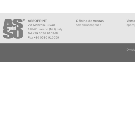
ASSOPRINT
Oficina de ventas
Vent
Via Monchio, 38/40
sales@assoprint.it
spare
41042 Fiorano (MO) Italy
Tel +39 0536 910948
Fax +39 0536 910959
Divisi